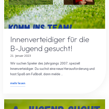
Allgemein
Spielersuche
Innenverteidiger für die
B-Jugend gesucht!
21. Januar 2023
Wir suchen Spieler des Jahrgangs 2007, speziell
Innenverteidiger. Du suchst eine neue Herausforderung und
hast Spaß am Fußball, dann melde …
"Innenverteidiger
mehr lesen
für
die
B-
Jugend