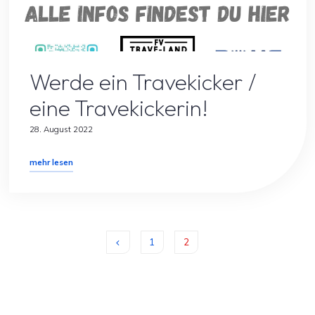
Allgemein
Spielersuche
Werde ein Travekicker /
eine Travekickerin!
28. August 2022
"Werde
mehr lesen
ein
Travekicker
/
eine
Travekickerin!"
1
2
Seitennummerierung
der