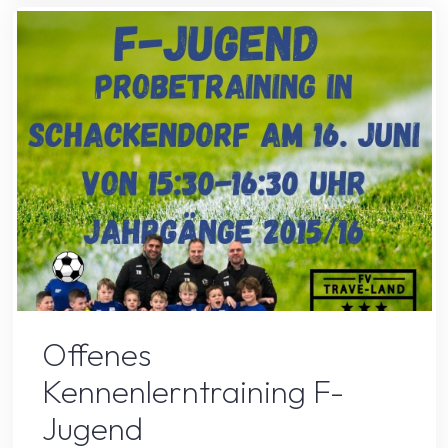
Jugend"
Allgemein
Spielersuche
Offenes
Kennenlerntraining F-
Jugend