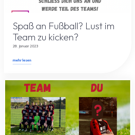
Allgemein
Spielersuche
Spaß an Fußball? Lust im
Team zu kicken?
28. Januar 2023
"Spaß
mehr lesen
an
Fußball?
Lust
im
Team
zu
kicken?"