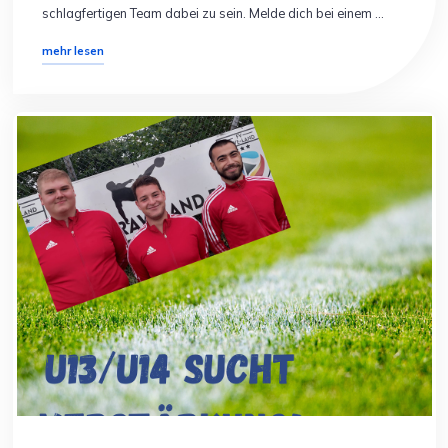
schlagfertigen Team dabei zu sein. Melde dich bei einem …
"Torhüter
mehr lesen
für
die
A-
Jugend
gesucht!
(Jahrgang
2004/2005)"
Allgemein
Spielersuche