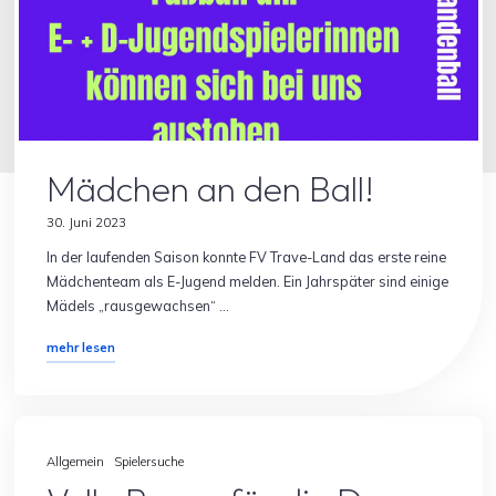
Allgemein
Spielersuche
Mädchen an den Ball!
30. Juni 2023
In der laufenden Saison konnte FV Trave-Land das erste reine
Mädchenteam als E-Jugend melden. Ein Jahrspäter sind einige
Mädels „rausgewachsen“ …
"Mädchen
mehr lesen
an
den
Ball!"
Allgemein
Spielersuche