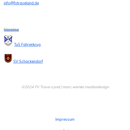
info@fvtraveland.de
Vereine
TuS Fahrenkrug
SV Schackendorf
©2024 FV Trave-Land | marc wienke mediendesign
Impressum