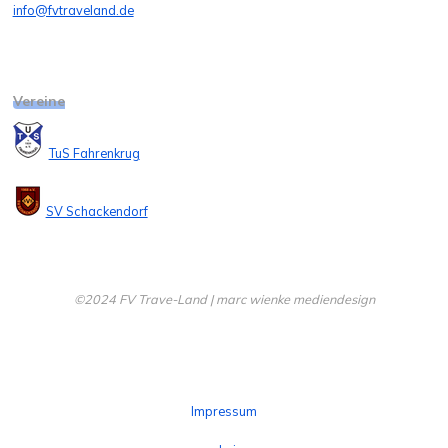
info@fvtraveland.de
Vereine
TuS Fahrenkrug
SV Schackendorf
©2024 FV Trave-Land | marc wienke mediendesign
Impressum