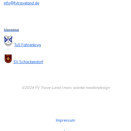
info@fvtraveland.de
Vereine
TuS Fahrenkrug
SV Schackendorf
©2024 FV Trave-Land | marc wienke mediendesign
Impressum