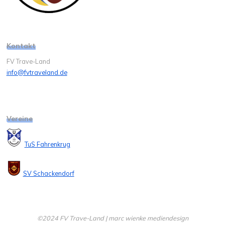
Kontakt
FV Trave-Land
info@fvtraveland.de
Vereine
TuS Fahrenkrug
SV Schackendorf
©2024 FV Trave-Land | marc wienke mediendesign