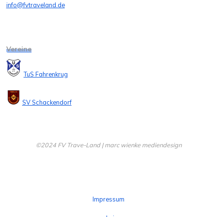
info@fvtraveland.de
Vereine
TuS Fahrenkrug
SV Schackendorf
©2024 FV Trave-Land | marc wienke mediendesign
Impressum