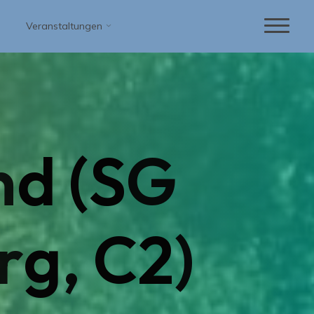
Veranstaltungen
n
d
(
S
G
r
g
,
C
2
)