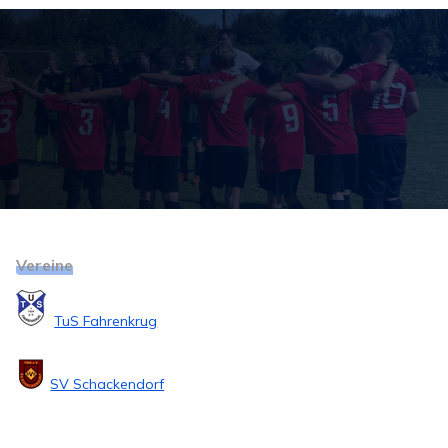
Vereine
TuS Fahrenkrug
SV Schackendorf