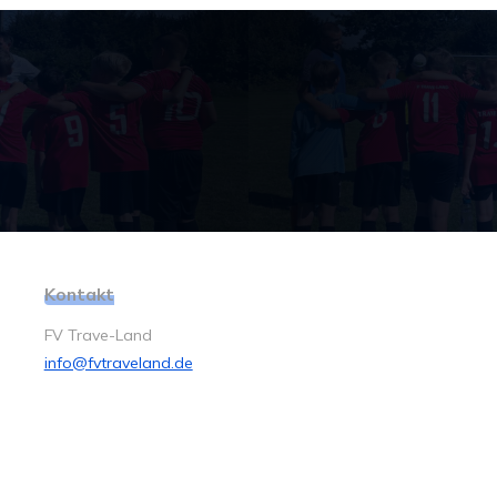
Kontakt
FV Trave-Land
info@fvtraveland.de