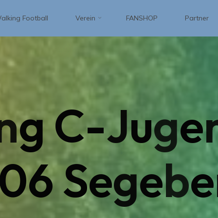
alking Football
Verein
FANSHOP
Partner
n
g
C
-
J
u
g
e
0
6
S
e
g
e
b
e