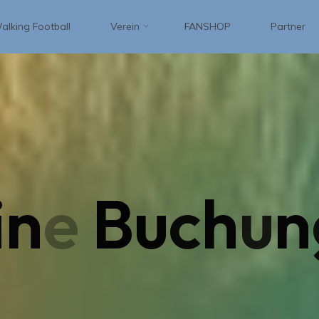
alking Football
Verein
FANSHOP
Partner
i
n
e
B
u
c
h
u
n