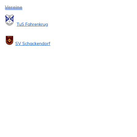
Vereine
TuS Fahrenkrug
SV Schackendorf