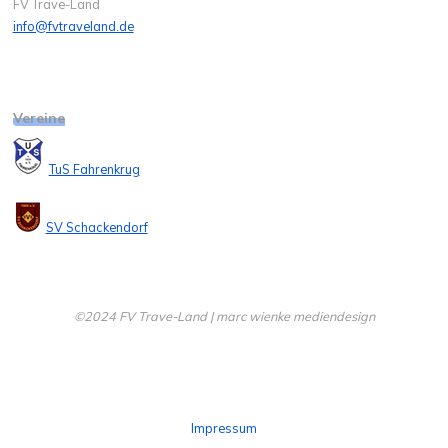
FV Trave-Land
info@fvtraveland.de
Vereine
TuS Fahrenkrug
SV Schackendorf
©2024 FV Trave-Land | marc wienke mediendesign
Impressum