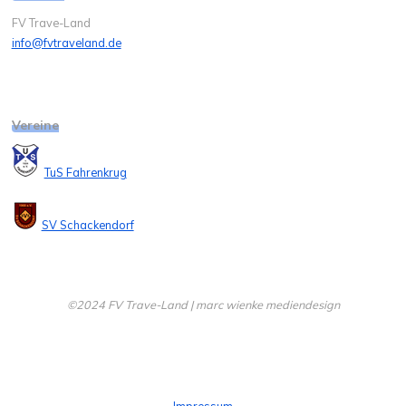
FV Trave-Land
info@fvtraveland.de
Vereine
TuS Fahrenkrug
SV Schackendorf
©2024 FV Trave-Land | marc wienke mediendesign