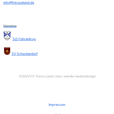
info@fvtraveland.de
Vereine
TuS Fahrenkrug
SV Schackendorf
©2024 FV Trave-Land | marc wienke mediendesign
Impressum