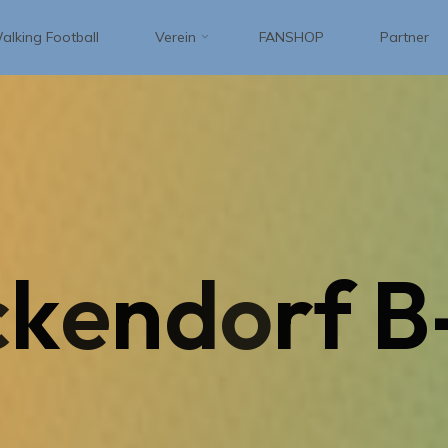
alking Football
Verein
FANSHOP
Partner
c
k
e
n
d
o
r
f
B