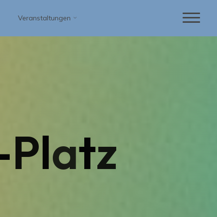
Veranstaltungen
-
P
l
a
t
z