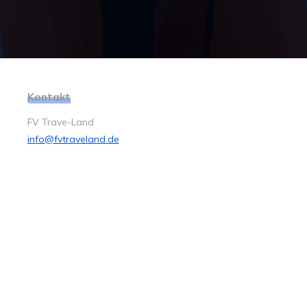
Kontakt
FV Trave-Land
info@fvtraveland.de