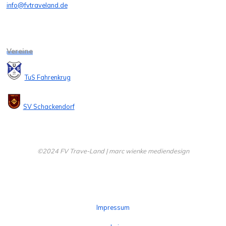
info@fvtraveland.de
Vereine
TuS Fahrenkrug
SV Schackendorf
©2024 FV Trave-Land | marc wienke mediendesign
Impressum