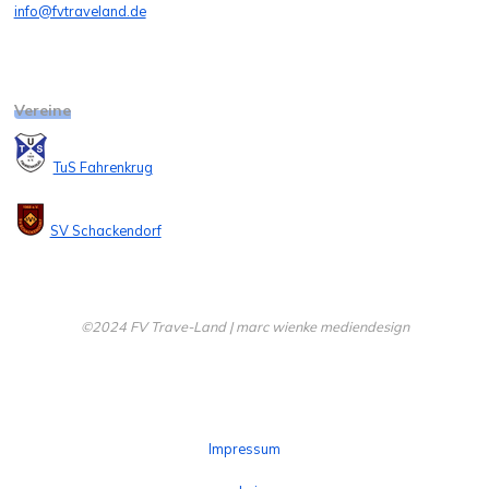
info@fvtraveland.de
Vereine
TuS Fahrenkrug
SV Schackendorf
©2024 FV Trave-Land | marc wienke mediendesign
Impressum