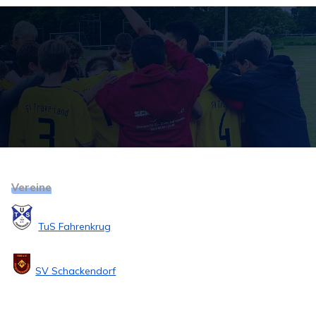
Vereine
TuS Fahrenkrug
SV Schackendorf