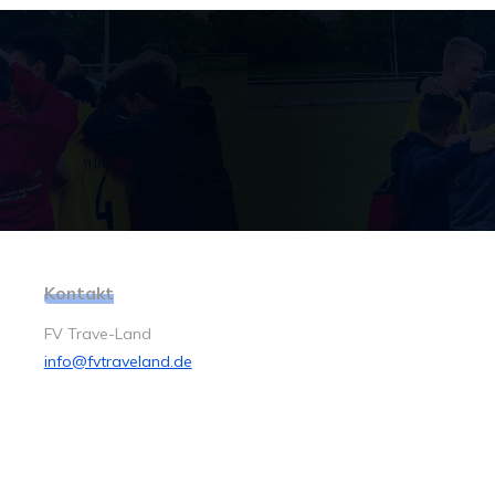
Kontakt
FV Trave-Land
info@fvtraveland.de