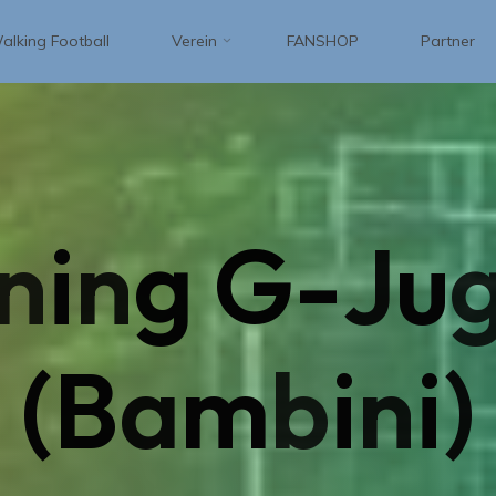
alking Football
Verein
FANSHOP
Partner
n
i
n
g
G
-
J
u
(
B
a
m
b
i
n
i
)