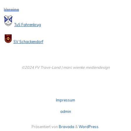
Vereine
TuS Fahrenkrug
SV Schackendorf
©2024 FV Trave-Land | marc wienke mediendesign
Impressum
admin
Präsentiert von
Bravada
&
WordPress
.