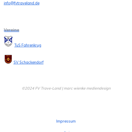
info@fvtraveland.de
Vereine
TuS Fahrenkrug
SV Schackendorf
©2024 FV Trave-Land | marc wienke mediendesign
Impressum