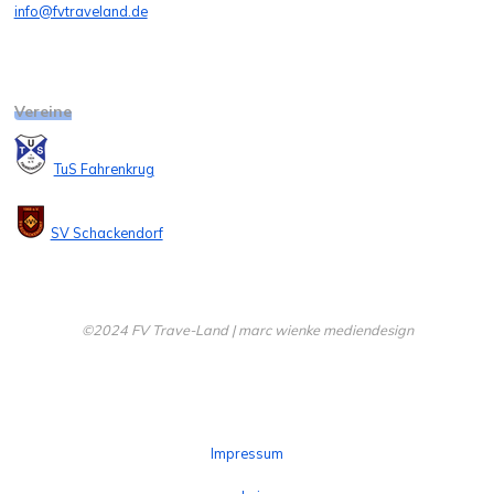
info@fvtraveland.de
Vereine
TuS Fahrenkrug
SV Schackendorf
©2024 FV Trave-Land | marc wienke mediendesign
Impressum