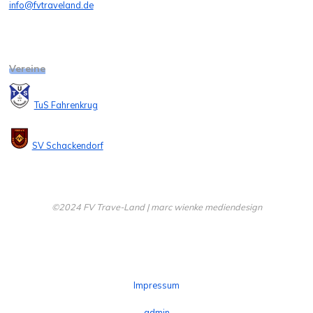
info@fvtraveland.de
Vereine
TuS Fahrenkrug
SV Schackendorf
©2024 FV Trave-Land | marc wienke mediendesign
Impressum
admin