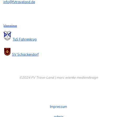
info@fvtraveland.de
Vereine
TuS Fahrenkrug
SV Schackendorf
©2024 FV Trave-Land | marc wienke mediendesign
Impressum
admin