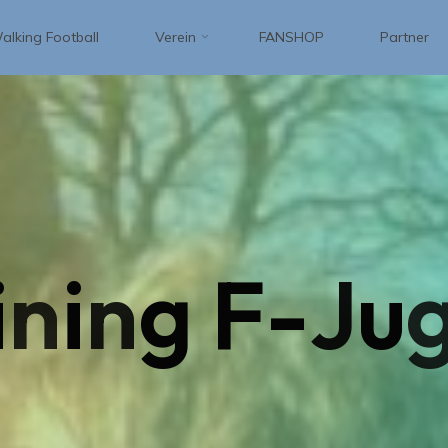
alking Football
Verein
FANSHOP
Partner
i
n
i
n
g
F
-
J
u