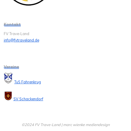
Kontakt
FV Trave-Land
info@fvtraveland.de
Vereine
TuS Fahrenkrug
SV Schackendorf
©2024 FV Trave-Land | marc wienke mediendesign