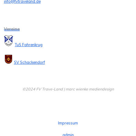
info@fvtraveland.de
Vereine
TuS Fahrenkrug
SV Schackendorf
©2024 FV Trave-Land | marc wienke mediendesign
Impressum
admin