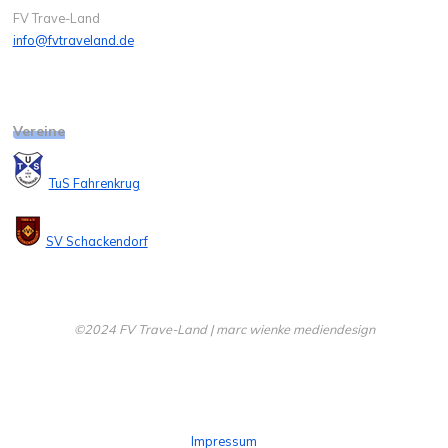
FV Trave-Land
info@fvtraveland.de
Vereine
TuS Fahrenkrug
SV Schackendorf
©2024 FV Trave-Land | marc wienke mediendesign
Impressum