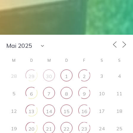
M
D
M
D
F
S
S
28
3
4
29
30
1
2
5
10
11
6
7
8
9
12
17
18
13
14
15
16
19
24
25
20
21
22
23